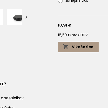
3M lepilni trak

18,91 €
15,50 € brez DDV

V košarico
EFE?
n obešalnikov.
 ročajev.