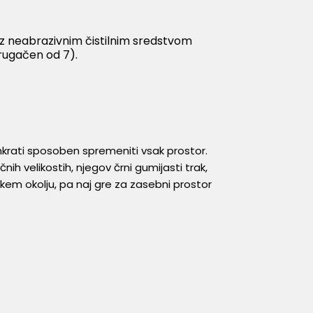
 z neabrazivnim čistilnim sredstvom
drugačen od 7).
hkrati sposoben spremeniti vsak prostor.
čnih velikostih, njegov črni gumijasti trak,
kem okolju, pa naj gre za zasebni prostor