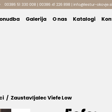
O
00386 51 330 008
|
00386 41 226 898
|
info@lestur-okovje.s
ponudba
Galerija
O nas
Katalogi
Kon
ci
Zaustavljalec Viefe Low