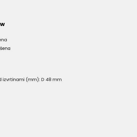
ow
ena
ušena
 izvrtinami (mm): D 48 mm