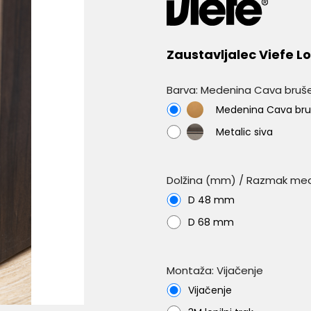
Zaustavljalec Viefe L
Barva: Medenina Cava bruš
Medenina
Medenina Cava br
Cava
Metalic
Metalic siva
brušena
siva
Dolžina (mm) / Razmak med
D 48 mm
D 68 mm
Montaža: Vijačenje
Vijačenje