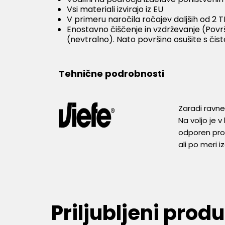
Vsi materiali izvirajo iz EU
V primeru naročila ročajev daljših od
Enostavno čiščenje in vzdrževanje (Povr
(nevtralno). Nato površino osušite s čis
Tehnične podrobnosti
Zaradi ravne
Na voljo je v
odporen prot
ali po meri i
Priljubljeni produ