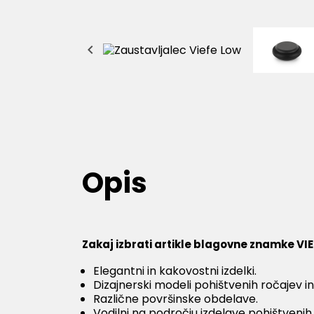

Opis
Zakaj izbrati artikle blagovne znamke VI
Elegantni in kakovostni izdelki.
Dizajnerski modeli pohištvenih ročajev i
Različne površinske obdelave.
Vodilni na področju izdelave pohištvenih