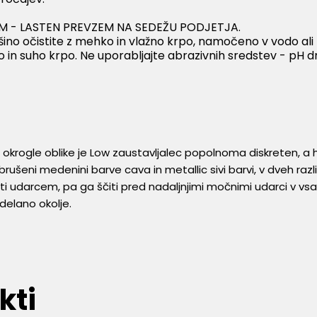
 2 TM - LASTEN PREVZEM NA SEDEŽU PODJETJA.
šino očistite z mehko in vlažno krpo, namočeno v vodo ali
to in suho krpo. Ne uporabljajte abrazivnih sredstev - pH 
 okrogle oblike je Low zaustavljalec popolnoma diskreten, a 
 brušeni medenini barve cava in metallic sivi barvi, v dveh razli
i udarcem, pa ga ščiti pred nadaljnjimi močnimi udarci v vsa
zdelano okolje.
kti