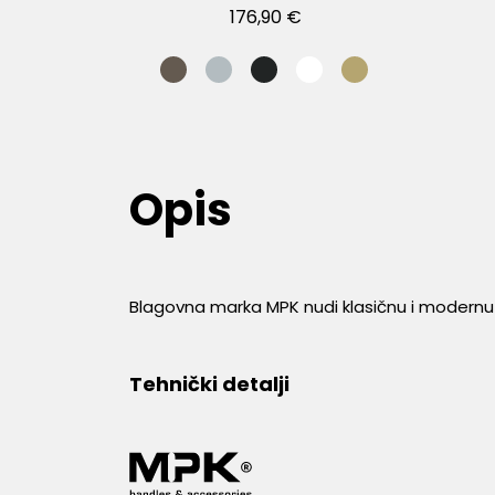
176,90 €
Opis
Blagovna marka MPK nudi klasičnu i modernu lin
Tehnički detalji