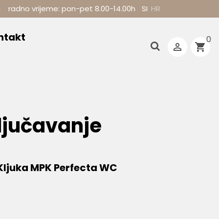
i
radno vrijeme: pon-pet 8.00-14.00h
SI
HR
ntakt
0

shopping_cart
ljučavanje
Kljuka MPK Perfecta WC