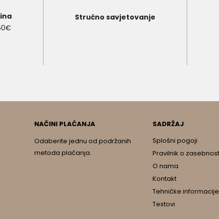
ina
Stručno savjetovanje
150€
NAČINI PLAĆANJA
SADRŽAJ
Splošni pogoji
Odaberite jednu od podržanih
metoda plaćanja.
Pravilnik o zasebnost
O nama
Kontakt
Tehničke informacije
Testovi