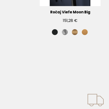
C
Ročaj Viefe Moon Big
151,28 €