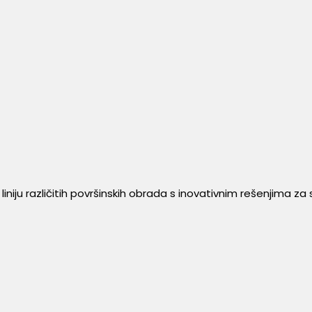
iju različitih površinskih obrada s inovativnim rešenjima za sv