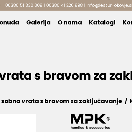
O
00386 51 330 008
|
00386 41 226 898
|
info@lestur-okovje.s
ponuda
Galerija
O nama
Katalogi
Ko
vrata s bravom za zak
 sobna vrata s bravom za zaključavanje