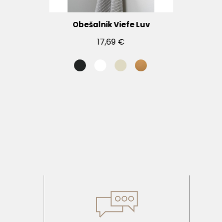
Obešalnik Viefe Luv
17,69 €