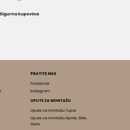
Sigurna kupovina
PRATITE NAS
Facebook
i
Instagram
UPUTE ZA MONTAŽU
Upute za montažu Tupai
Upute za montažu Aprile, Stile,
Sterk