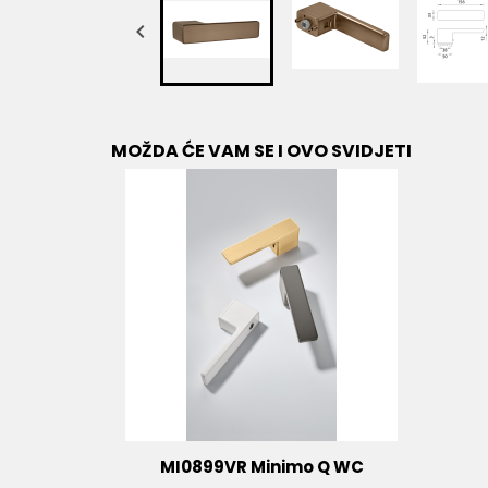

MOŽDA ĆE VAM SE I OVO SVIDJETI
MI0899VR Minimo Q WC