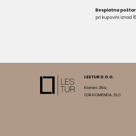
Besplatna poštar
pri kupovini iznad 
LESTUR D.O.O.
Klanec 35a,
1218 KOMENDA, SLO