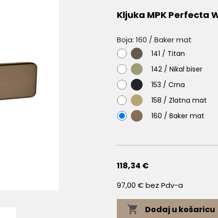
Kljuka MPK Perfecta 
Boja: 160 / Baker mat
141
141 / Titan
/
142
142 / Nikal biser
Titan
/
153
153 / Crna
Nikal
/
biser
158
158 / Zlatna mat
Crna
/
160
160 / Baker mat
Zlatna
/
mat
Baker
mat
118,34 €
97,00 € bez Pdv-a

Dodaj u košaricu