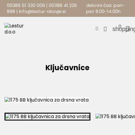
00386 51 330 008
|
00386 41 226
delovni čas: pon-
898
|
info@lestur-okovje.si
pet 8.00-14.00h
0


shoppin
Ključavnice