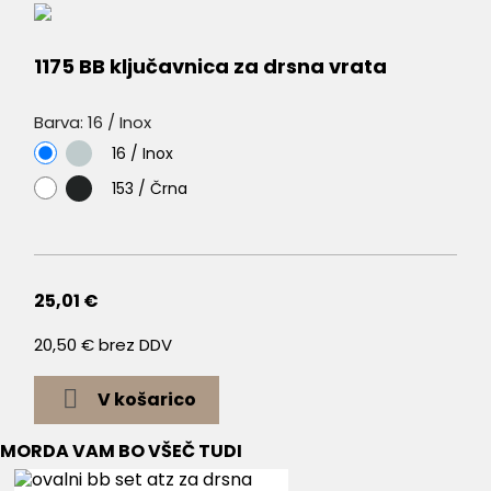
1175 BB ključavnica za drsna vrata
Barva: 16 / Inox
16
16 / Inox
/
153
153 / Črna
Inox
/
Črna
25,01 €
20,50 € brez DDV

V košarico
MORDA VAM BO VŠEČ TUDI